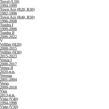
Tercel (L50)
1994-1999
Town Ace (R20, R30)
1982-1996
Town Ace (R40, R50)
1996-2008
Tundra I
1999-2006
Tundra II
2006-2022
V
Vellfire (H20)
2008-2015
Vellfire (H30)
2015-2023
Venza I
2008-2017
Venza II
2020-н.в.
Verossa
2001-2004
Verso
2009-2018
Vios
2013-н.в.
Vista (V40)
1994-1998
Vista (V50)