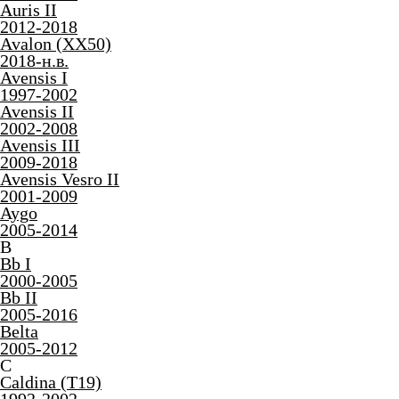
Auris II
2012-2018
Avalon (XX50)
2018-н.в.
Avensis I
1997-2002
Avensis II
2002-2008
Avensis III
2009-2018
Avensis Vesro II
2001-2009
Aygo
2005-2014
B
Bb I
2000-2005
Bb II
2005-2016
Belta
2005-2012
C
Caldina (T19)