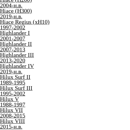
2004-н.в.
Hiace (H300)
2019-н.в.
Hiace Regius (xH10)
1997-2002
Highlander I
2001-2007
Highlander II
2007-2013
Highlander III
2013-2020
Highlander IV
2019-н.в.
Hilux Surf II
1989-1995
Hilux Surf III
1995-2002
Hilux V
1988-1997
Hilux VII
2008-2015
Hilux VIII
2015-н.в.