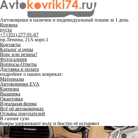
Автоковрики в наличии и
индивидуальный пошив
за 1 день
Корзина
пуста
+7 (351) 277-91-67
пр.Ленина, 21А корп.1
Контакты
Каталог и цены
Ворс или резина?
Фотогалерея
Вопросы-Ответы
Доставка и оплата
подробнее о наших ковриках:
Материалы
Автоковрики EVA
Крепежи
Вышивка
Окантовка
Идеальная форма
Всё об автоковриках
Отзывы покупателей
Служат до 10 лет
Только качественные российские материалы