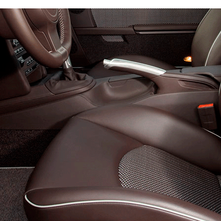
арт
Премиум
10100