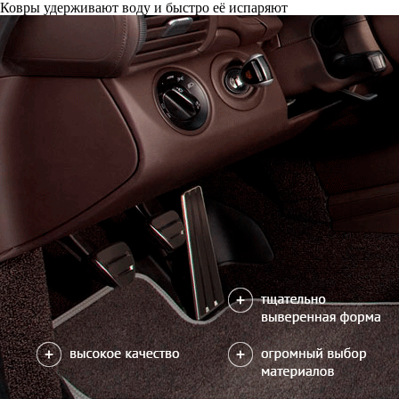
Только качественные российские материалы
Каталог ковриков для автомобилей
»
Toyota
»
Tundra II
Автоковрики для Toyota Tundra II 2006-2022
Поколение:
2 поколение и рестайлинги
Кузов:
XK50
Салон
EVA
Эконом
Станд
3 ковра
3150
5300
7700
В корзину
Фурнитура