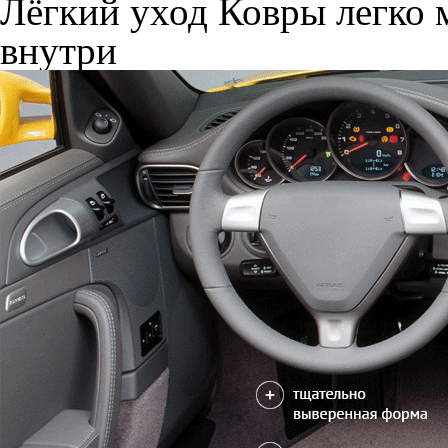
Лёгкий уход
Ковры легко м
внутри