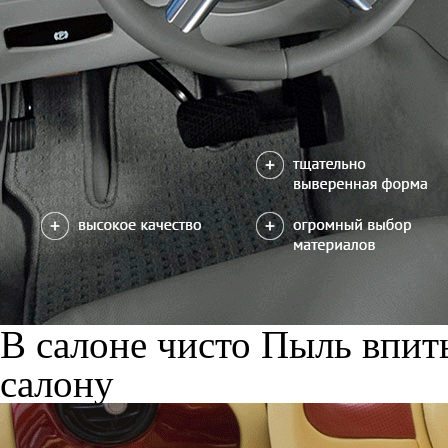
В салоне чисто
Пыль впиты
салону