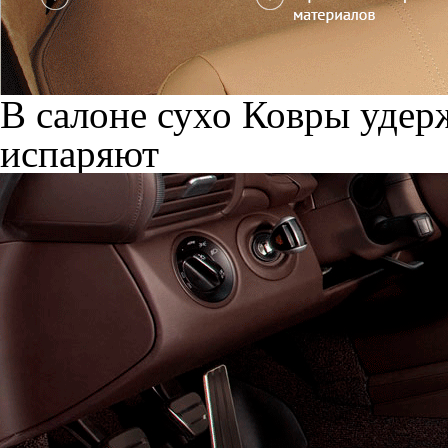
В салоне сухо
Ковры удерж
испаряют