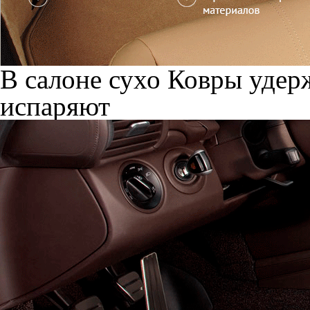
В салоне сухо
Ковры удерж
испаряют