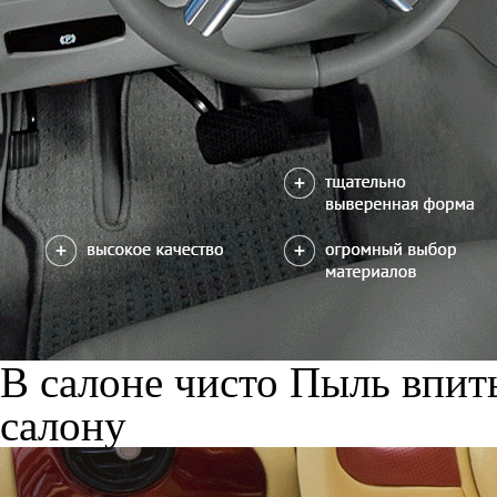
В салоне чисто
Пыль впиты
салону