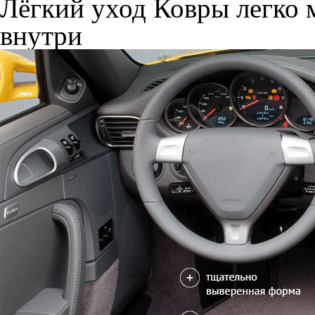
Лёгкий уход
Ковры легко м
внутри