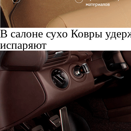
В салоне сухо
Ковры удерж
испаряют