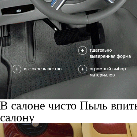
В салоне чисто
Пыль впиты
салону