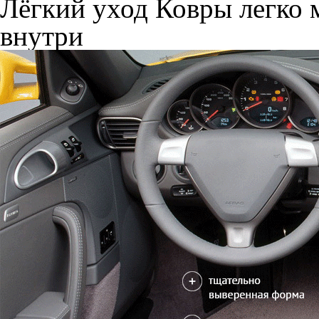
Лёгкий уход
Ковры легко м
внутри