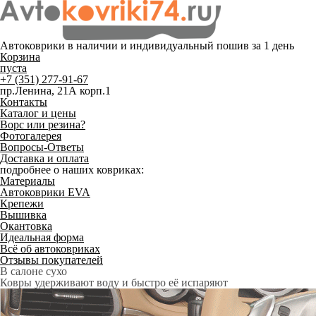
Автоковрики в наличии и
индивидуальный пошив
за 1 день
Корзина
пуста
+7 (351) 277-91-67
пр.Ленина, 21А корп.1
Контакты
Каталог и цены
Ворс или резина?
Фотогалерея
Вопросы-Ответы
Доставка и оплата
подробнее о наших ковриках:
Материалы
Автоковрики EVA
Крепежи
Вышивка
Окантовка
Идеальная форма
Всё об автоковриках
Отзывы покупателей
Служат до 10 лет
Только качественные российские материалы