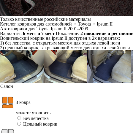
Ковер 3го ряда сидений
3 ковра
без ушей, закрывающих порог 2го ряда для посадки на 3й
можете уточнить
Без лепестка
Цельный коврик
Фурнитура