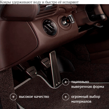
Только качественные российские материалы
Каталог ковриков для автомобилей
»
Toyota
»
Ipsum II
Автоковрики для Toyota Ipsum II 2001-2009
Варианты:
6 мест и 7 мест
Поколение:
2 поколение и рестайли
Водительский коврик на Ipsum II доступен в 2х вариантах:
1) без лепестка, с открытым местом для отдыха левой ноги
2) цельный коврик, закрывающий место для отдыха левой ноги
Салон
3 ковра
можете уточнить
Без лепестка
Цельный коврик
Коврик между передними сидениями