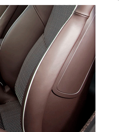
рии)
Премиум
10700
900