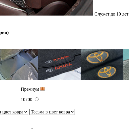
4000
10100