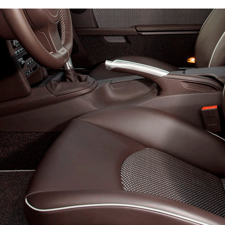
нг
Кузов:
ACM20
Руль:
Левый и правый (уточните в коммента
EVA
Эконом
Стандарт
3350
5900
8300
В корзину
350
600
800