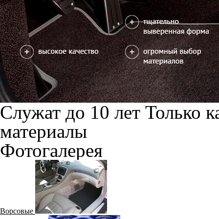
Багажники
Вышивка
Минивэны
Ретро