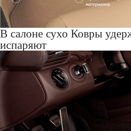
Служат до 10 лет
Только к
материалы
Фотогалерея
Ворсовые
Коврики EVA