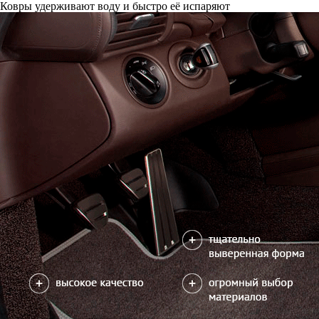
Только качественные российские материалы
Каталог ковриков для автомобилей
»
Toyota
»
Land Cruiser Prad
Автоковрики для Toyota Land Cruiser Prado 90 1996-2002
Поколение:
2 поколение и рестайлинг
Кузов:
J90
Салон
EVA
4 коврика
2700
В корзину
Коврик на центральный тоннель
350
отдельно или слитно с задним ковриком
можете уточнить
Отдельно
Слитно с левым
В корзину
Слитно с правым
Фурнитура