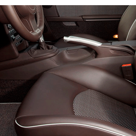
o 90
Эконом
Стандарт
Премиум
4500
6600
8800
600
800
900