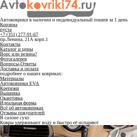
Автоковрики в наличии и
индивидуальный пошив
за 1 день
Корзина
пуста
+7 (351) 277-91-67
пр.Ленина, 21А корп.1
Контакты
Каталог и цены
Ворс или резина?
Фотогалерея
Вопросы-Ответы
Доставка и оплата
подробнее о наших ковриках:
Материалы
Автоковрики EVA
Крепежи
Вышивка
Окантовка
Идеальная форма
Всё об автоковриках
Отзывы покупателей
Служат до 10 лет
Только качественные российские материалы