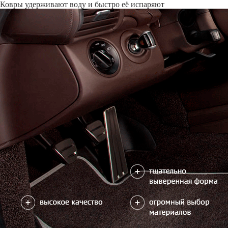
Только качественные российские материалы
Каталог ковриков для автомобилей
»
Toyota
»
Avensis II
Автоковрики для Toyota Avensis II 2002-2008
Поколение:
2 поколение и рестайлинг
Кузов:
T250
Руль:
Левый
Водительский коврик на Avensis II доступен в 2х вариантах:
1) без лепестка, с открытым местом для отдыха левой ноги
2) цельный коврик, закрывающий место для отдыха левой ноги
Салон
EVA
4 коврика
2600
можете уточнить
Без лепестка
В корзину
Цельный коврик
Коврик на центральный тоннель
350
отдельно или слитно с задним ковриком
можете уточнить