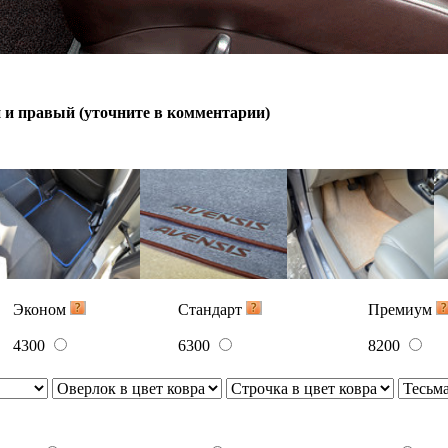
5300
7700
10100