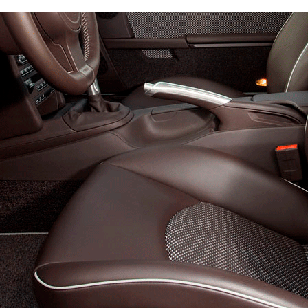
 и правый (уточните в комментарии)
Эконом
Стандарт
Премиум
4300
6300
8200
600
800
900