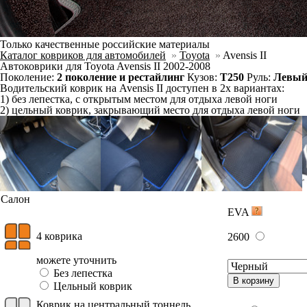
Отдельно
Слитно с левым
В корзину
Слитно с правым
3 ковра
3150
можете уточнить
Без лепестка
В корзину
Цельный коврик
Фурнитура