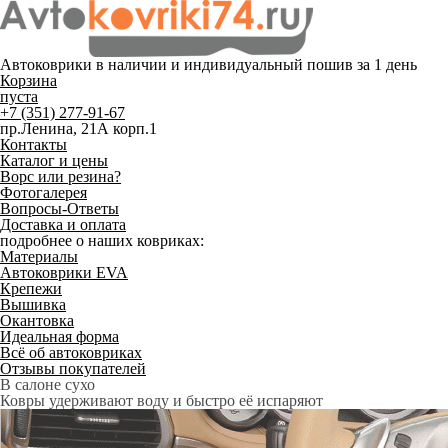
Автоковрики в наличии и
индивидуальный пошив
за 1 день
Корзина
пуста
+7 (351) 277-91-67
пр.Ленина, 21А корп.1
Контакты
Каталог и цены
Ворс или резина?
Фотогалерея
Вопросы-Ответы
Доставка и оплата
подробнее о наших ковриках:
Материалы
Автоковрики EVA
Крепежи
Вышивка
Окантовка
Идеальная форма
Всё об автоковриках
Отзывы покупателей
Служат до 10 лет
Только качественные российские материалы