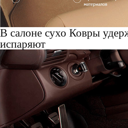
В салоне сухо
Ковры удерж
испаряют