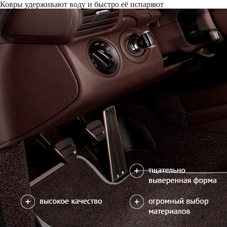
Только качественные российские материалы
Каталог ковриков для автомобилей
»
Toyota
»
Camry (XV30)
Автоковрики для Toyota Camry (XV30) 2001-2006
Поколение:
6 поколение и рестайлинг
Руль:
Левый и правый (
Салон
EVA
4 коврика
2700
В корзину
Коврик на центральный тоннель
350
отдельно или слитно с задним ковриком
можете уточнить
Отдельно
Слитно с левым
В корзину
Слитно с правым
Фурнитура