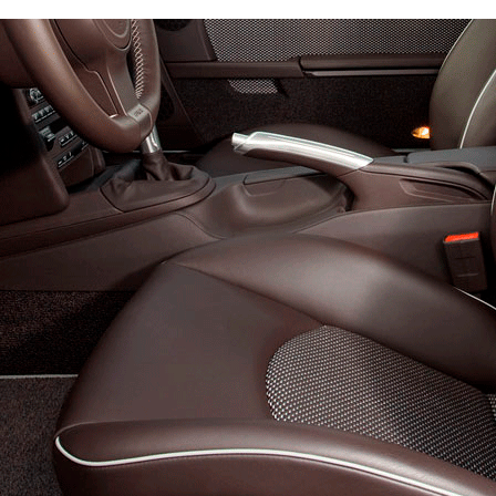
уточните в комментарии)
Эконом
Стандарт
Премиум
4500
6600
8800
600
800
900