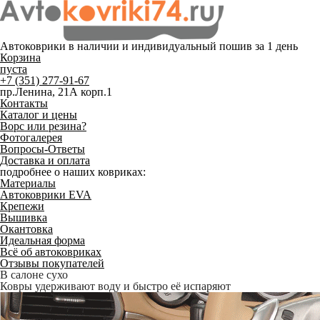
Автоковрики в наличии и
индивидуальный пошив
за 1 день
Корзина
пуста
+7 (351) 277-91-67
пр.Ленина, 21А корп.1
Контакты
Каталог и цены
Ворс или резина?
Фотогалерея
Вопросы-Ответы
Доставка и оплата
подробнее о наших ковриках:
Материалы
Автоковрики EVA
Крепежи
Вышивка
Окантовка
Идеальная форма
Всё об автоковриках
Отзывы покупателей
Служат до 10 лет
Только качественные российские материалы