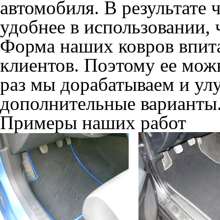
Если Вы хотите приобрест
который будет сидеть как 
каталог: "
Коврики для авт
указывайте комплектацию 
аксессуары.
Мы всегда рады учесть и 
сообщите нам об этом пер
Наши работы