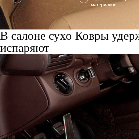
Служат до 10 лет
Только к
материалы
Создать максимально удоб
Автоковрики по индивиду
Автомобильные коврики н
шьются строго по индиви
автомобиля. В результате 
удобнее в использовании, 
Форма наших ковров впита