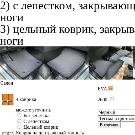
2) с лепестком, закрываю
ноги
3) цельный коврик, закры
ноги
Салон
EVA
4 коврика
2600
можете уточнить
Без лепестка
С лепестком
В корзину
Цельный коврик
Коврик на центральный тоннель