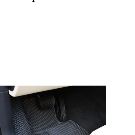
© ателье «Автоковрики 74»
корпус 1.
На нашем сайте в целях об