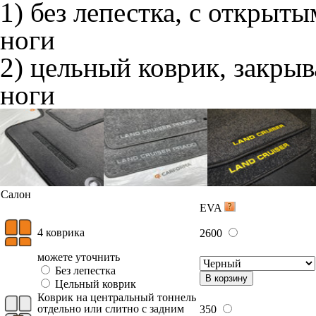
1) без лепестка, с открыт
ноги
2) цельный коврик, закры
ноги
Салон
EVA
4 коврика
2600
можете уточнить
Без лепестка
В корзину
Цельный коврик
Коврик на центральный тоннель
отдельно или слитно с задним
350