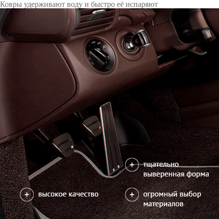
Только качественные российские материалы
Каталог ковриков для автомобилей
»
Toyota
»
Rav4 IV
Автоковрики для Toyota Rav4 IV 2012-2019
Поколение:
4 поколение и рестайлинг
Кузов:
XA40
Руль:
Левы
Водительский коврик на Rav4 IV доступен в 3х вариантах:
1) без лепестка, с открытым местом для отдыха левой ноги
2) с лепестком, закрывающим место для отдыха левой ноги
3) цельный коврик, закрывающий место для отдыха левой ноги
Салон
EVA
Эконом
3 ковра
3150
5300
можете уточнить
Без лепестка
С лепестком
В корзину
Цельный коврик
Фурнитура