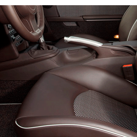
й
Стандарт
Премиум
7700
10100