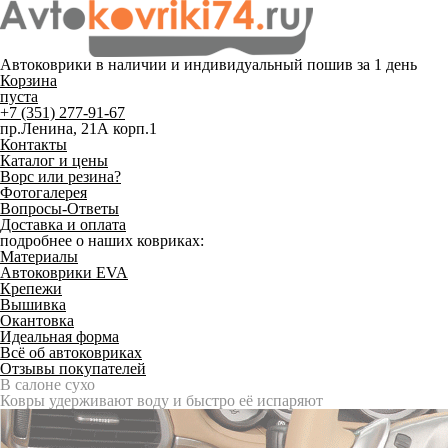
Автоковрики в наличии и
индивидуальный пошив
за 1 день
Корзина
пуста
+7 (351) 277-91-67
пр.Ленина, 21А корп.1
Контакты
Каталог и цены
Ворс или резина?
Фотогалерея
Вопросы-Ответы
Доставка и оплата
подробнее о наших ковриках:
Материалы
Автоковрики EVA
Крепежи
Вышивка
Окантовка
Идеальная форма
Всё об автоковриках
Отзывы покупателей
Служат до 10 лет
Только качественные российские материалы