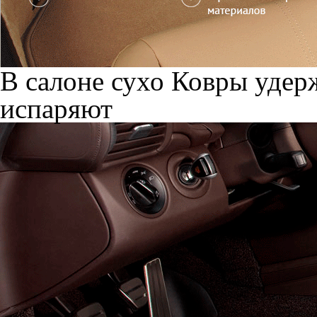
В салоне сухо
Ковры удерж
испаряют