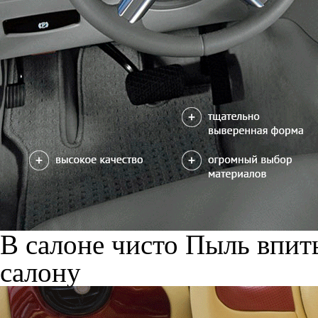
В салоне чисто
Пыль впиты
салону