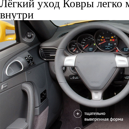
Лёгкий уход
Ковры легко м
внутри