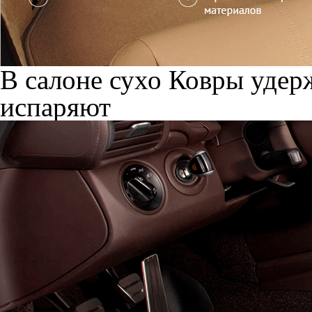
В салоне сухо
Ковры удерж
испаряют