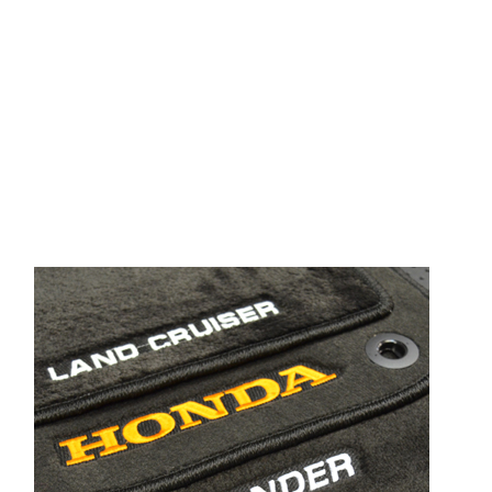
© ателье «Автоковрики 74»
корпус 1.
На нашем сайте в целях об
работоспособности собир
персональных данных, кот
браузером. Это, например, 
и т.д. Если Вы пользуетес
согласие на обработку эти
Положении по обработке 
+7 (351) 277 91 67