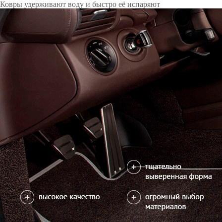
Только качественные российские материалы
Каталог ковриков для автомобилей
»
Toyota
»
Noah (R80)
Автоковрики для Toyota Noah (R80) 2014-2021
Поколение:
3 поколение и рестайлинг
Кузов:
R80
Салон
EVA
Комплект ковров салона без багажника
6550
В корзину
Фурнитура