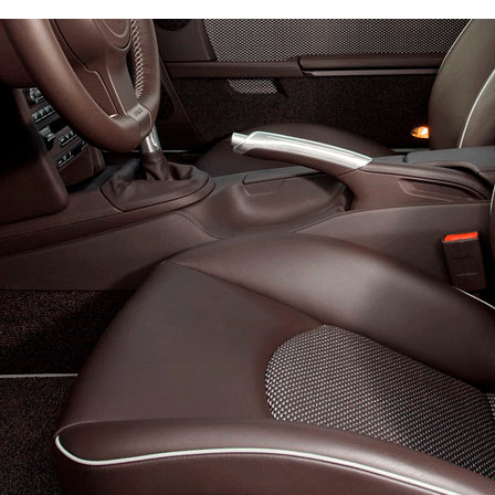
Эконом
Стандарт
Премиум
9900
13750
17600