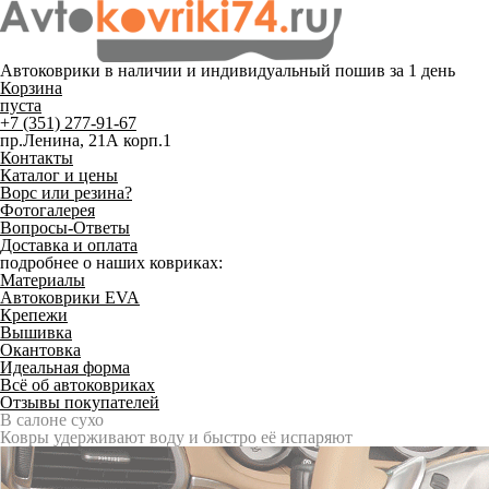
Автоковрики в наличии и
индивидуальный пошив
за 1 день
Корзина
пуста
+7 (351) 277-91-67
пр.Ленина, 21А корп.1
Контакты
Каталог и цены
Ворс или резина?
Фотогалерея
Вопросы-Ответы
Доставка и оплата
подробнее о наших ковриках:
Материалы
Автоковрики EVA
Крепежи
Вышивка
Окантовка
Идеальная форма
Всё об автоковриках
Отзывы покупателей
Служат до 10 лет
Только качественные российские материалы