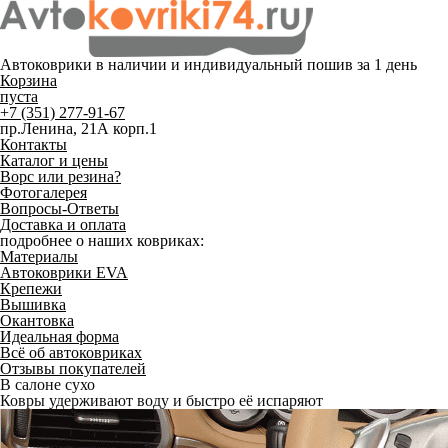
Автоковрики в наличии и
индивидуальный пошив
за 1 день
Корзина
пуста
+7 (351) 277-91-67
пр.Ленина, 21А корп.1
Контакты
Каталог и цены
Ворс или резина?
Фотогалерея
Вопросы-Ответы
Доставка и оплата
подробнее о наших ковриках:
Материалы
Автоковрики EVA
Крепежи
Вышивка
Окантовка
Идеальная форма
Всё об автоковриках
Отзывы покупателей
Служат до 10 лет
Только качественные российские материалы