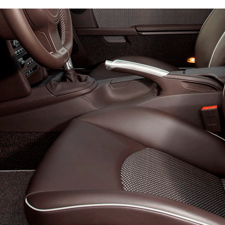
Эконом
Стандарт
Премиум
4300
6300
8200
950
1300
1650