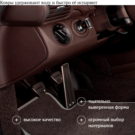
Только качественные российские материалы
Каталог ковриков для автомобилей
»
Toyota
»
Mark II (100)
Автоковрики для Toyota Mark II (100) 1996-2001
Поколение:
8 поколение и рестайлинг
Кузов:
100
Салон
EVA
4 коврика
2600
В корзину
Коврик на центральный тоннель
600
отдельно или слитно с задним ковриком
можете уточнить
Отдельно
Слитно с левым
В корзину
Слитно с правым
Фурнитура