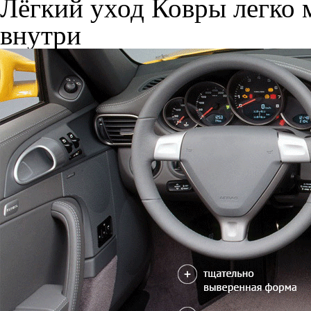
Лёгкий уход
Ковры легко м
внутри