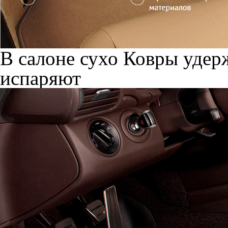
В салоне сухо
Ковры удерж
испаряют