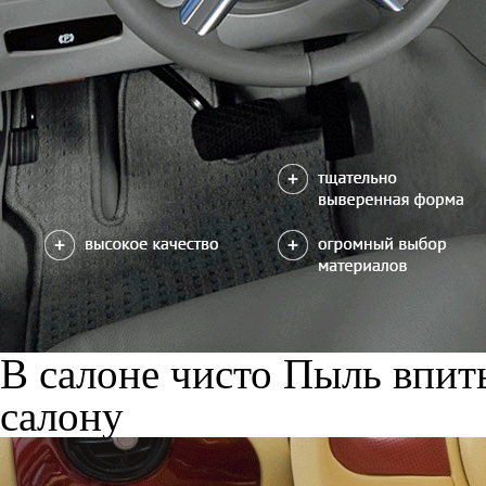
В салоне чисто
Пыль впиты
салону