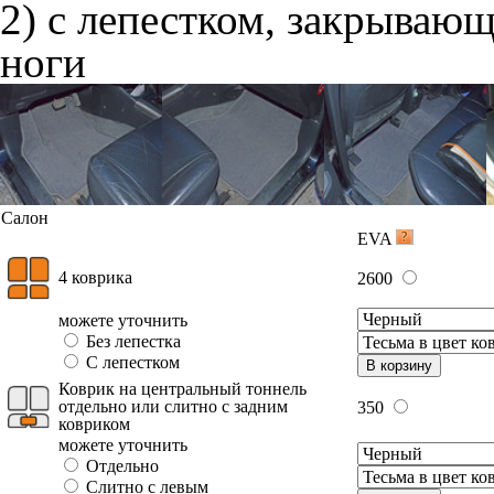
2) с лепестком, закрываю
ноги
Салон
EVA
4 коврика
2600
можете уточнить
Без лепестка
С лепестком
В корзину
Коврик на центральный тоннель
отдельно или слитно с задним
350
ковриком
можете уточнить
Отдельно
Слитно с левым