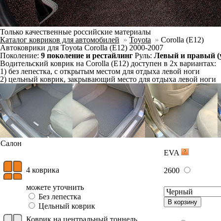
Отдельно
Слитно с левым
В корзину
Слитно с правым
Фурнитура