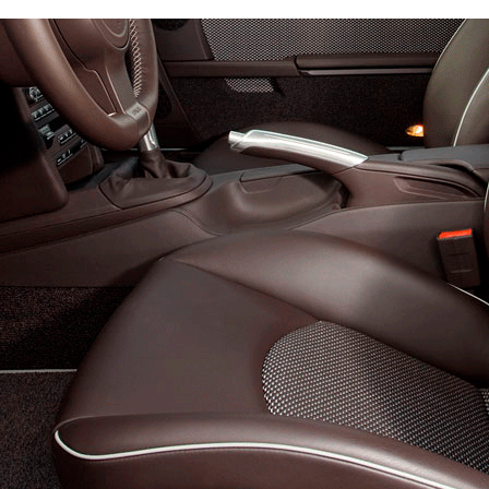
уточните в комментарии)
Эконом
Стандарт
Премиум
4300
6300
8200
600
800
900