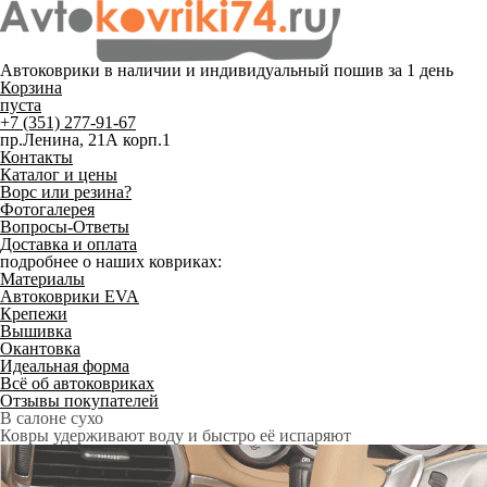
Автоковрики в наличии и
индивидуальный пошив
за 1 день
Корзина
пуста
+7 (351) 277-91-67
пр.Ленина, 21А корп.1
Контакты
Каталог и цены
Ворс или резина?
Фотогалерея
Вопросы-Ответы
Доставка и оплата
подробнее о наших ковриках:
Материалы
Автоковрики EVA
Крепежи
Вышивка
Окантовка
Идеальная форма
Всё об автоковриках
Отзывы покупателей
Служат до 10 лет
Только качественные российские материалы