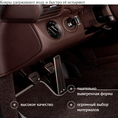
Только качественные российские материалы
Каталог ковриков для автомобилей
»
Toyota
»
Corolla (E12)
Автоковрики для Toyota Corolla (E12) 2000-2007
Поколение:
9 поколение и рестайлинг
Руль:
Левый и правый (
Водительский коврик на Corolla (E12) доступен в 2х вариантах:
1) без лепестка, с открытым местом для отдыха левой ноги
2) цельный коврик, закрывающий место для отдыха левой ноги
Салон
EVA
4 коврика
2600
можете уточнить
Без лепестка
В корзину
Цельный коврик
Коврик на центральный тоннель
350
отдельно или слитно с задним ковриком
можете уточнить