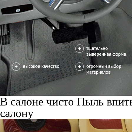
В салоне чисто
Пыль впиты
салону