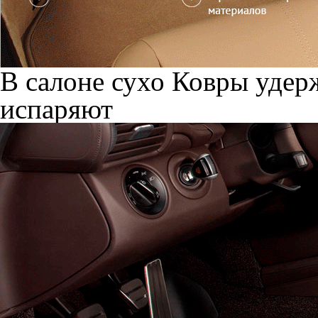
В салоне сухо
Ковры удерж
испаряют