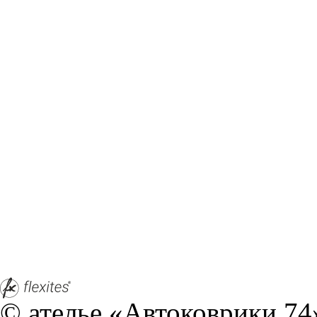
© ателье «Автоковрики 74»
корпус 1.
На нашем сайте в целях об