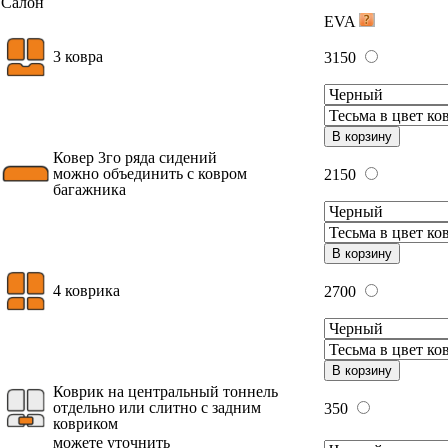
Салон
EVA
3 ковра
3150
В корзину
Ковер 3го ряда сидений
можно объединить с ковром
2150
багажника
В корзину
4 коврика
2700
В корзину
Коврик на центральный тоннель
отдельно или слитно с задним
350
ковриком
можете уточнить