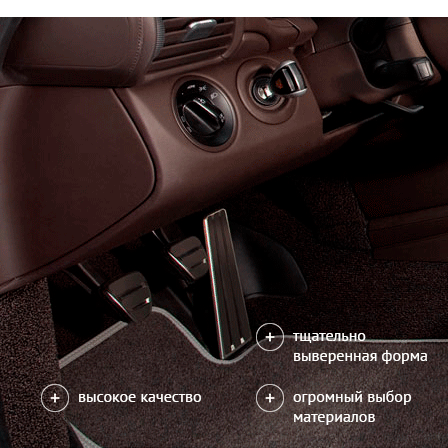
Только качественные российские материалы
Каталог ковриков для автомобилей
»
Toyota
»
Harrier III
Автоковрики для Toyota Harrier III 2013-2020
Поколение:
3 поколение и рестайлинг
Кузов:
XU60
Руль:
Прав
Салон
EVA
Эконом
Станд
3 ковра
3150
5300
7700
В корзину
Фурнитура