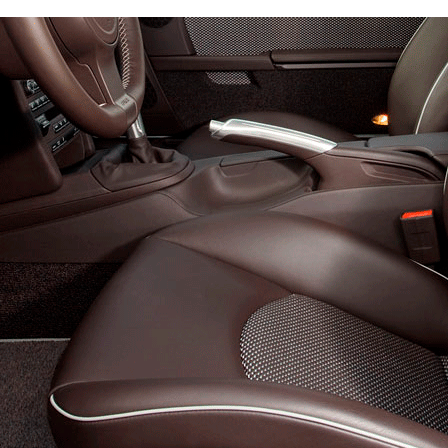
ый
арт
Премиум
10100