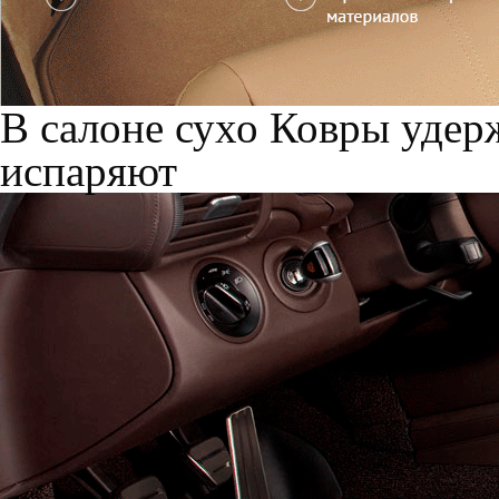
В салоне сухо
Ковры удерж
испаряют