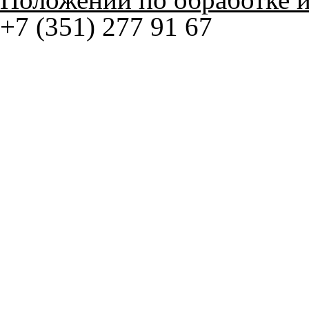
© ателье «Автоковрики 74»
корпус 1.
На нашем сайте в целях об
работоспособности собир
персональных данных, кот
браузером. Это, например, 
и т.д. Если Вы пользуетес
согласие на обработку эти
Положении по обработке 
+7 (351) 277 91 67