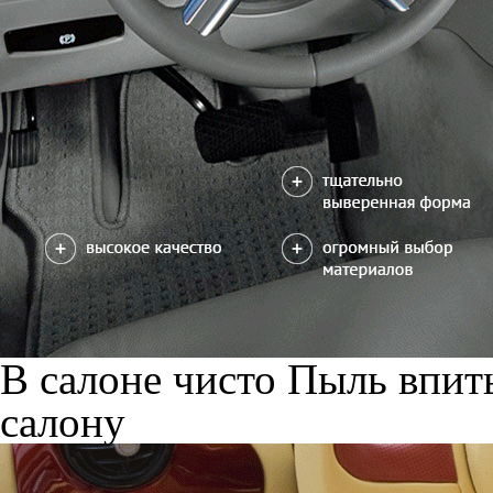
В салоне чисто
Пыль впиты
салону