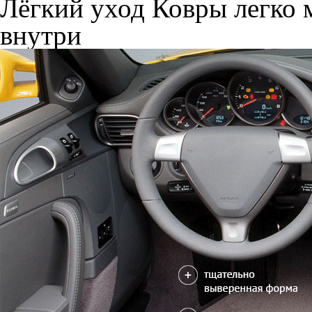
Лёгкий уход
Ковры легко м
внутри