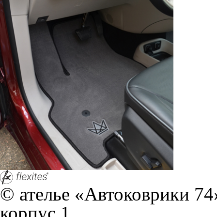
корпус 1.
На нашем сайте в целях об
работоспособности собир
персональных данных, кот
браузером. Это, например, 
и т.д. Если Вы пользуетес
согласие на обработку эти
Положении по обработке 
+7 (351) 277 91 67