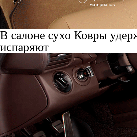
В салоне сухо
Ковры удерж
испаряют