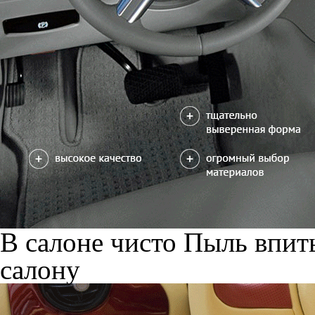
В салоне чисто
Пыль впиты
салону