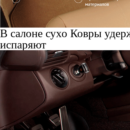
В салоне сухо
Ковры удерж
испаряют