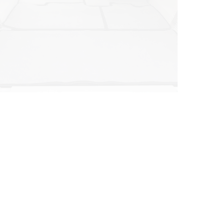
© ателье «Автоковрики 74»
корпус 1.
На нашем сайте в целях об
работоспособности собир