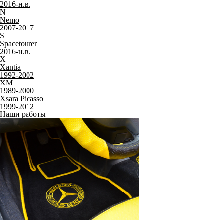
C4
C4 I
2004-2011
C4 II
2010-2022
C4 Picasso I
2006-2014
C4 Picasso II
2013-2018
C4 Aircross
2012-2017
C5
C5 I
2001-2008
C5 II
2008-2017
C5 Aircross
2017-н.в.
C
C-Crosser
2007-2013
C-Elysee
2012-2022
DS
DS4
2010-2018
J
Jumper