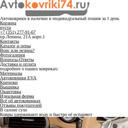
Автоковрики в наличии и
индивидуальный пошив
за 1 день
Корзина
пуста
+7 (351) 277-91-67
пр.Ленина, 21А корп.1
Контакты
Каталог и цены
Ворс или резина?
Фотогалерея
Вопросы-Ответы
Доставка и оплата
подробнее о наших ковриках:
Материалы
Автоковрики EVA
Крепежи
Вышивка
Окантовка
Идеальная форма
Всё об автоковриках
Отзывы покупателей
В салоне сухо
Ковры удерживают воду и быстро её испаряют