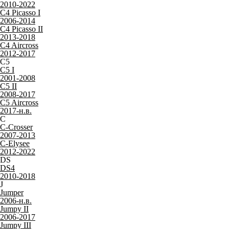
Только качественные российские материалы
Каталог ковриков для автомобилей
»
Citroen
Citroen
Не нашли свой автомобиль
?
B
Berlingo I
1996-2012
Berlingo II
2008-2022
C1
C1 I
2005-2015
C1 II
2014-2022
C2
C2
2003-2009
C3
C3 I
2001-2010
C3 II
2009-2016
C3 Picasso
2008-2017