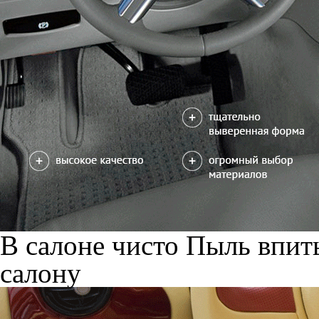
В салоне чисто
Пыль впиты
салону