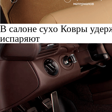
В салоне сухо
Ковры удерж
испаряют