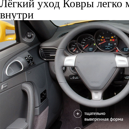
Лёгкий уход
Ковры легко м
внутри