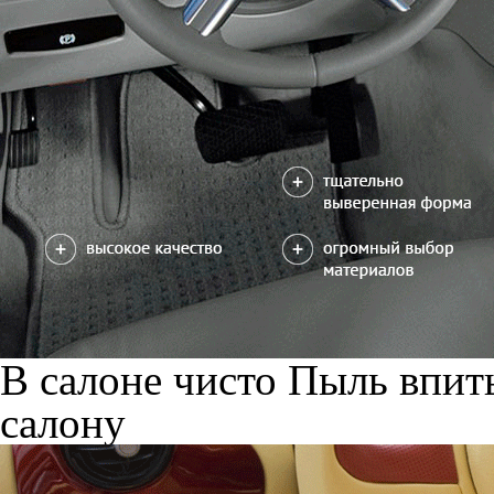
В салоне чисто
Пыль впиты
салону