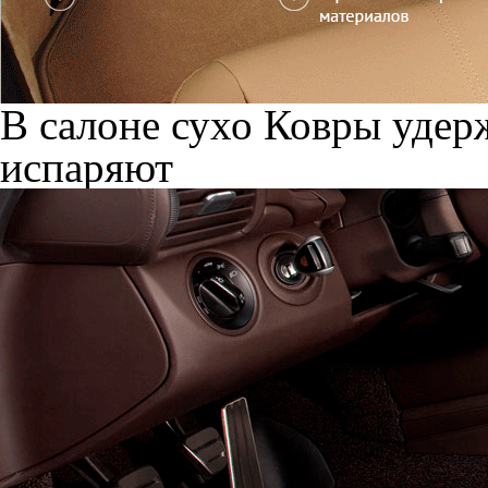
В салоне сухо
Ковры удерж
испаряют