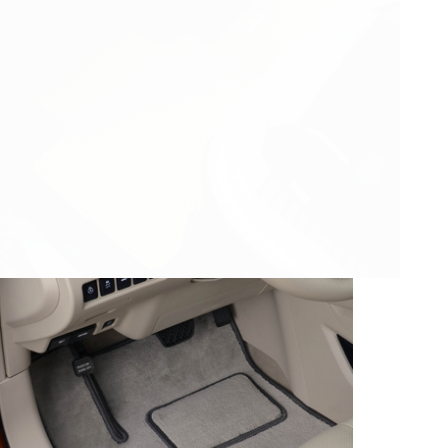
© ателье «Автоковрики 74»
корпус 1.
На нашем сайте в целях об
работоспособности собир
персональных данных, кот