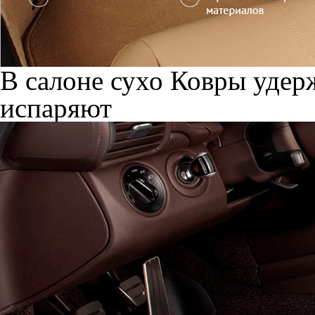
В салоне сухо
Ковры удерж
испаряют