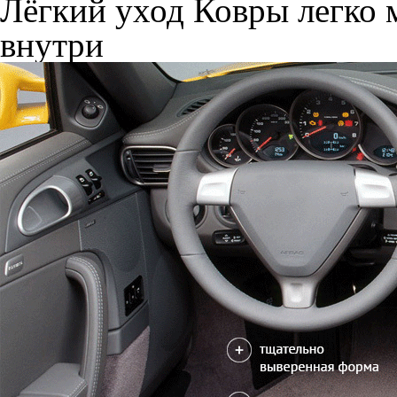
Лёгкий уход
Ковры легко м
внутри