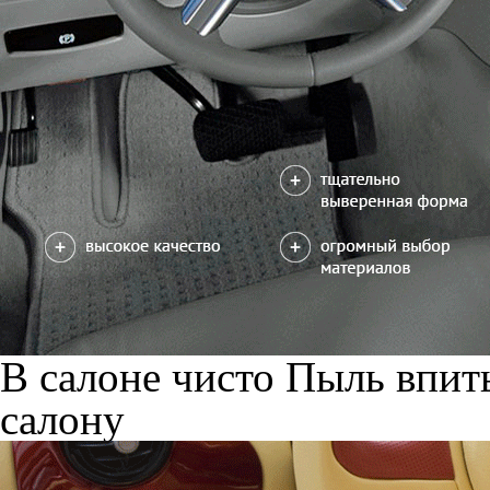
В салоне чисто
Пыль впиты
салону