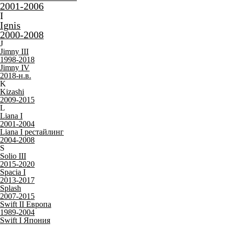
SX4 I
2006-2014
SX4 II
2014-2021
V
Vitara
2014-н.в.
W
Wagon R III
2003-2008
Wagon R IV
2008-2012
Wagon R V
2012-2017
Мы предлагаем широкий а
Сузуки, которые идеально
автомобиля. Наши коврик
качеством и долговечност
выбором для защиты сало
10-летним опытом работы 