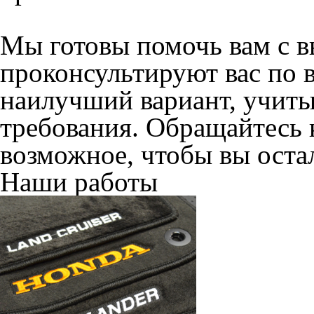
© ателье «Автоковрики 74»
корпус 1.
На нашем сайте в целях об
работоспособности собир
персональных данных, кот
браузером. Это, например, 
и т.д. Если Вы пользуетес
согласие на обработку эти
Положении по обработке 