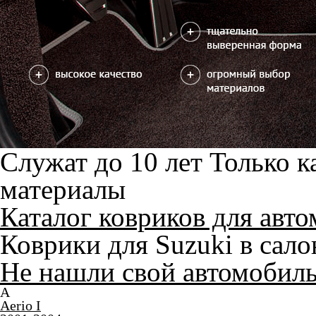
2014-н.в.
B
Baleno I
1995-2002
C
Cultus III
1995-2002
E
Escudo I
1988-1997
Escudo II
1997-2005
G
Grand Vitara II
1997-2005
Grand Vitara III
2005-2016
Grand Vitara XL-7
2001-2006
I
Ignis
2000-2008
J
Jimny III