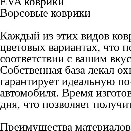
Высокая прочность и изно
Легкость в уходе и чистке
Водонепроницаемость и у
веществам
Широкий выбор цветов
Ворсовые коврики
:
Элегантный внешний вид 
Хорошая звукоизоляция
Удержание пыли и грязи