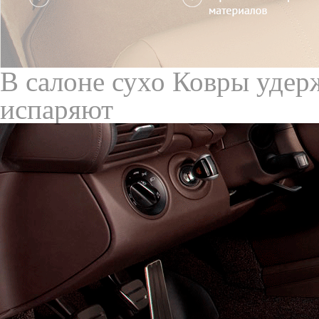
Служат до 10 лет
Только к
материалы
Каталог ковриков для авт
Коврики для Suzuki в сало
Не нашли свой автомобил
A
Aerio I
2001-2004
Aerio I рестайлинг
2004-2008
Alto V
1998-2004
Alto VIII