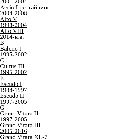
1998-2018
Jimny IV
2018-н.в.
K
Kizashi
2009-2015
L
Liana I
2001-2004
Liana I рестайлинг
2004-2008
S
Solio III
2015-2020
Spacia I
2013-2017
Splash
2007-2015
Swift II Европа
1989-2004
Swift I Япония
2000-2005
Swift III
2003-2010
Swift IV
2010-2016
Swift V
2016-н.в.