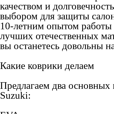
Каждый из этих видов ков
цветовых вариантах, что п
соответствии с вашим вку
Собственная база лекал ох
гарантирует идеальную по
автомобиля. Время изготов
дня, что позволяет получи
Преимущества материалов
EVA коврики
: