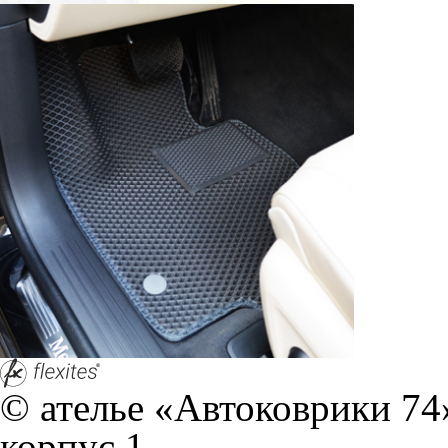
© ателье «Автоковрики 74»
корпус 1.
На нашем сайте в целях об
работоспособности собир
персональных данных, кот
браузером. Это, например, 
и т.д. Если Вы пользуетес
согласие на обработку эти
Положении по обработке 
+7 (351) 277 91 67