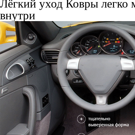
Лёгкий уход
Ковры легко м
внутри