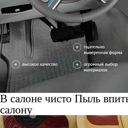
В салоне чисто
Пыль впиты
салону