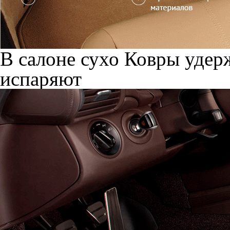
В салоне сухо
Ковры удерж
испаряют