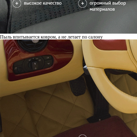
Пыль впитывается ковром, а не летает по салону