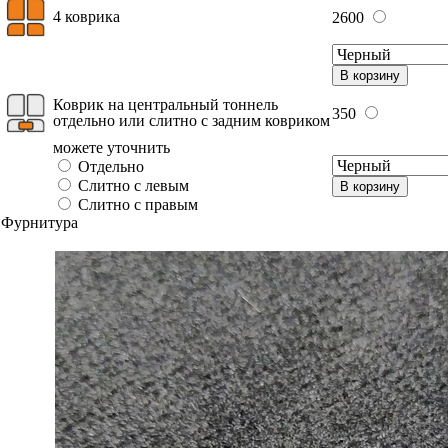
4 коврика
2600
В корзину
Коврик на центральный тоннель
350
отдельно или слитно с задним ковриком
можете уточнить
Отдельно
Слитно с левым
В корзину
Слитно с правым
Фурнитура