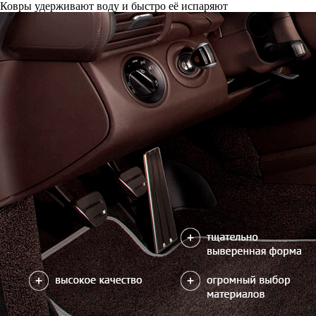
Ковры удерживают воду и быстро её испаряют