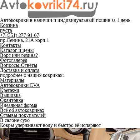
Автоковрики в наличии и
индивидуальный пошив
за 1 день
Корзина
пуста
+7 (351) 277-91-67
пр.Ленина, 21А корп.1
Контакты
Каталог и цены
Ворс или резина?
Фотогалерея
Вопросы-Ответы
Доставка и оплата
подробнее о наших ковриках:
Материалы
Автоковрики EVA
Крепежи
Вышивка
Окантовка
Идеальная форма
Всё об автоковриках
Отзывы покупателей
В салоне сухо
Ковры удерживают воду и быстро её испаряют