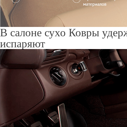
Служат до 10 лет
Только к
материалы
Каталог ковриков для авт
Subaru
Не нашли свой автомобил
BRZ
BRZ
2012-2020
Exiga
Exiga
2008-2015
Forester
Forester I