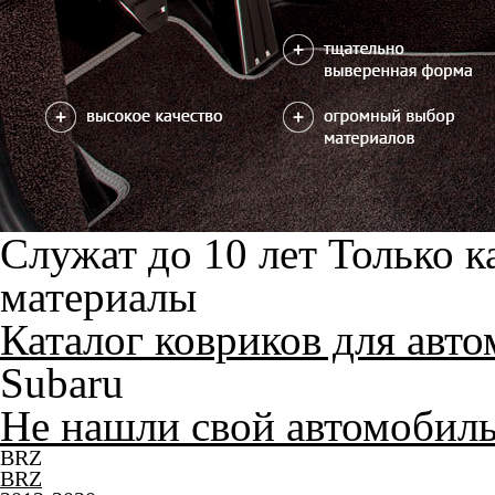
1997-2002
Forester II
2002-2008
Forester III
2007-2013
Forester IV
2012-2019
Forester V
2018-н.в.
Forester VI
2024-н.в.
Impreza
Impreza I
1992-2000
Impreza II
2000-2007
Impreza III
2007-2012
Impreza IV
2011-2021
Impreza V
2016-н.в.
Legacy
Legacy II