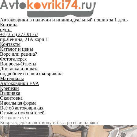
Автоковрики в наличии и
индивидуальный пошив
за 1 день
Корзина
пуста
+7 (351) 277-91-67
пр.Ленина, 21А корп.1
Контакты
Каталог и цены
Ворс или резина?
Фотогалерея
Вопросы-Ответы
Доставка и оплата
подробнее о наших ковриках:
Материалы
Автоковрики EVA
Крепежи
Вышивка
Окантовка
Идеальная форма
Всё об автоковриках
Отзывы покупателей
Служат до 10 лет
Только качественные российские материалы