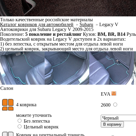
Отдельно
Слитно с левым
В корзину
Слитно с правым
Фурнитура