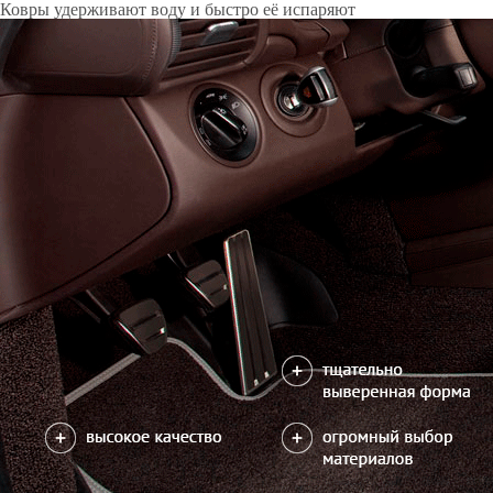
Только качественные российские материалы
Каталог ковриков для автомобилей
»
Subaru
»
Legacy V
Автоковрики для Subaru Legacy V 2009-2015
Поколение:
5 поколение и рестайлинг
Кузов:
BM, BR, B14
Рул
Водительский коврик на Legacy V доступен в 2х вариантах:
1) без лепестка, с открытым местом для отдыха левой ноги
2) цельный коврик, закрывающий место для отдыха левой ноги
Салон
EVA
4 коврика
2600
можете уточнить
Без лепестка
В корзину
Цельный коврик
Коврик на центральный тоннель
350
отдельно или слитно с задним ковриком
можете уточнить