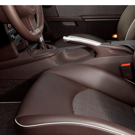
ь:
Левый
Эконом
Стандарт
Премиум
4300
6300
8200
600
800
900