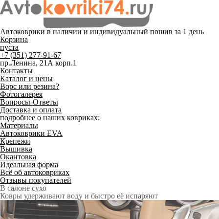
Автоковрики в наличии и
индивидуальный пошив
за 1 день
Корзина
пуста
+7 (351) 277-91-67
пр.Ленина, 21А корп.1
Контакты
Каталог и цены
Ворс или резина?
Фотогалерея
Вопросы-Ответы
Доставка и оплата
подробнее о наших ковриках:
Материалы
Автоковрики EVA
Крепежи
Вышивка
Окантовка
Идеальная форма
Всё об автоковриках
Отзывы покупателей
Служат до 10 лет
Только качественные российские материалы