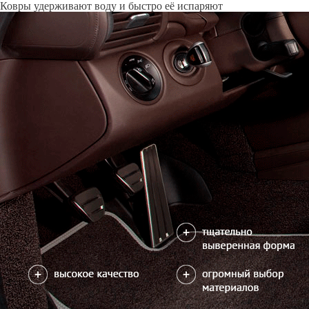
Только качественные российские материалы
Каталог ковриков для автомобилей
»
Subaru
»
Legacy VI
Автоковрики для Subaru Legacy VI 2014-2021
Поколение:
6 поколение и рестайлинг
Кузов:
BN, B15
Руль:
Ле
Водительский коврик на Legacy VI доступен в 2х вариантах:
1) без лепестка, с открытым местом для отдыха левой ноги
2) цельный коврик, закрывающий место для отдыха левой ноги
Салон
EVA
4 коврика
2600
можете уточнить
Без лепестка
В корзину
Цельный коврик
Коврик на центральный тоннель
350
отдельно или слитно с задним ковриком
можете уточнить