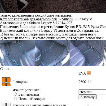
Отдельно
Слитно с левым
В корзину
Слитно с правым
Фурнитура