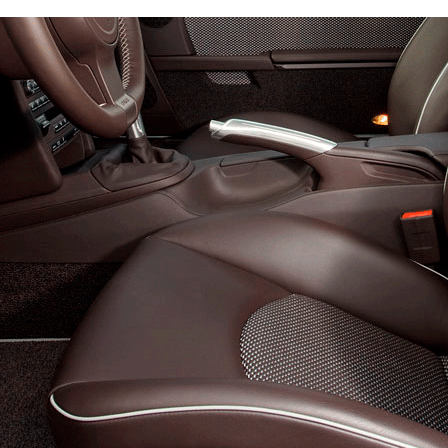
вый
Эконом
Стандарт
Премиум
4300
6300
8200
600
800
900