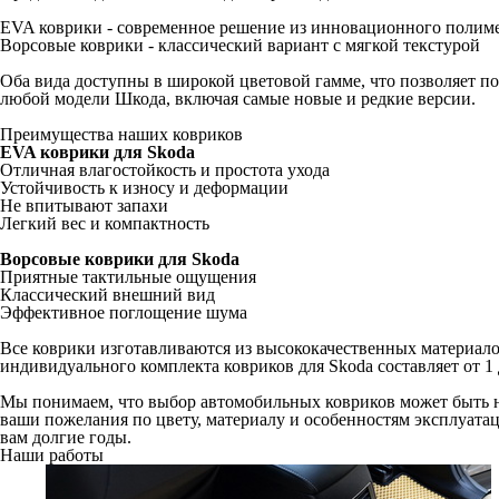
1997-2010
Octavia A5 и FL
2004-2013
Octavia A7
2013-2020
Octavia A8
2019-н.в.
P
Praktik
2006-2015
R
Rapid I
2012-2020
Rapid II
2019-н.в.
Roomster
2006-2015
S
Superb I
2002-2008
Superb II
2008-2015
Superb III
2015-н.в.
Y
Yeti
2009-2018
Автомобильные коврики для Skoda (Шкода) - важный аксессуар,