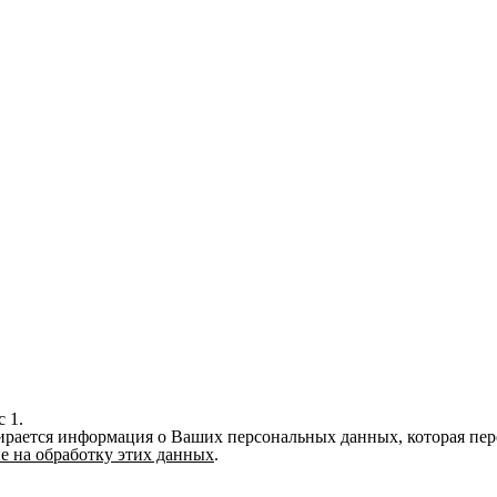
делей Skoda. С опытом работы более 10 лет мы гарантируем отли
ерного материала
добрать коврики под любой интерьер салона вашей Skoda. Благо
 от российских производителей, что гарантирует их долговечно
 дня, что позволяет быстро получить нужный продукт.
епростой задачей. Наши специалисты всегда готовы помочь по
ии. Доверьте заботу о салоне вашей Skoda профессионалам - вы