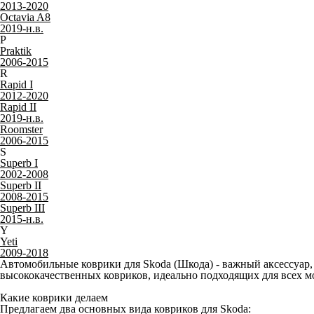
Только качественные российские материалы
Каталог ковриков для автомобилей
»
Skoda
Коврики для Skoda в салон и багажник
Не нашли свой автомобиль
?
F
Fabia I
1999-2008
Fabia II
2007-2015
Felicia
1994-2001
K
Kamiq (Китай)
2018-н.в.
Kamiq (Европа)
2019-н.в.
Karoq
2017-н.в.
Kodiaq I
2016-н.в.
Kodiaq II
2023-н.в.
O
Octavia A4 и Tour