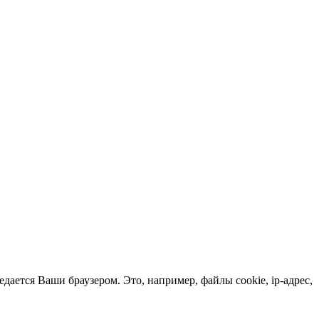
чное качество и точное соответствие размеров.
даря собственной базе лекал мы можем изготовить коврики для
сть и экологическую безопасность. Время изготовления
добрать оптимальный вариант для вашей машины. Учтем все
берите качественные и стильные коврики, которые прослужат