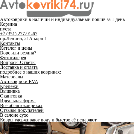
Автоковрики в наличии и
индивидуальный пошив
за 1 день
Корзина
пуста
+7 (351) 277-91-67
пр.Ленина, 21А корп.1
Контакты
Каталог и цены
Ворс или резина?
Фотогалерея
Вопросы-Ответы
Доставка и оплата
подробнее о наших ковриках:
Материалы
Автоковрики EVA
Крепежи
Вышивка
Окантовка
Идеальная форма
Всё об автоковриках
Отзывы покупателей
В салоне сухо
Ковры удерживают воду и быстро её испаряют