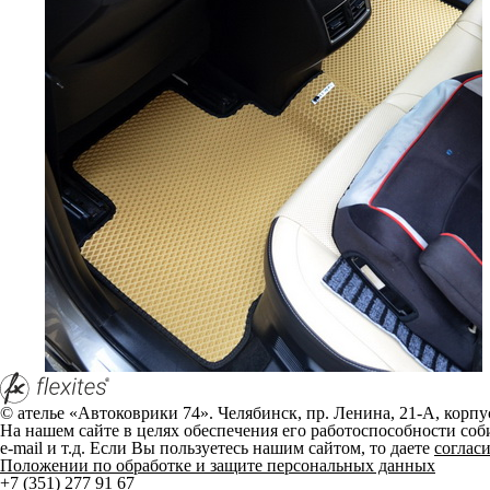
высококачественных ковриков, идеально подходящих для всех мо
Какие коврики делаем
Предлагаем два основных вида ковриков для Skoda:
EVA коврики - современное решение из инновационного полим
Ворсовые коврики - классический вариант с мягкой текстурой
Оба вида доступны в широкой цветовой гамме, что позволяет по
любой модели Шкода, включая самые новые и редкие версии.
Преимущества наших ковриков
EVA коврики для Skoda
Отличная влагостойкость и простота ухода
Устойчивость к износу и деформации
Не впитывают запахи
Легкий вес и компактность
Ворсовые коврики для Skoda
Приятные тактильные ощущения
Классический внешний вид
Эффективное поглощение шума
Все коврики изготавливаются из высококачественных материалов
индивидуального комплекта ковриков для Skoda составляет от 1
Мы понимаем, что выбор автомобильных ковриков может быть н
ваши пожелания по цвету, материалу и особенностям эксплуатац