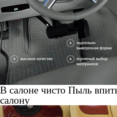
В салоне чисто
Пыль впиты
салону