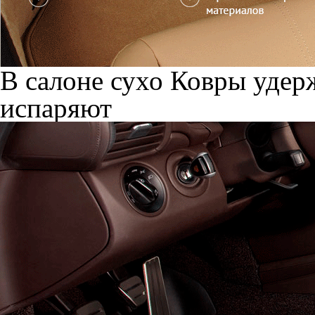
В салоне сухо
Ковры удерж
испаряют