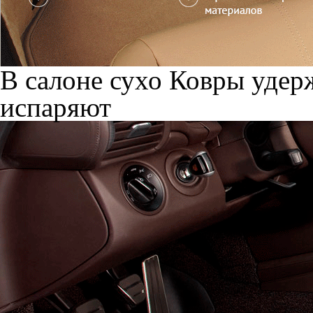
В салоне сухо
Ковры удерж
испаряют