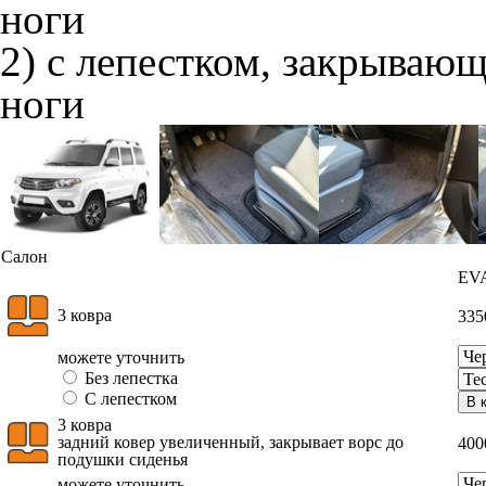
ноги
2) с лепестком, закрываю
ноги
Салон
EV
3 ковра
33
можете уточнить
Без лепестка
С лепестком
В 
3 ковра
задний ковер увеличенный, закрывает ворс до
40
подушки сиденья
можете уточнить