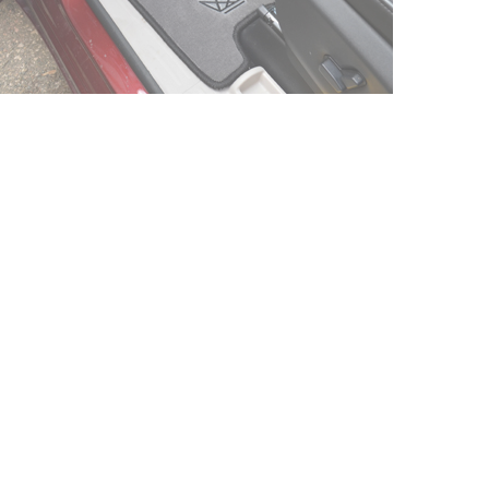
© ателье «Автоковрики 74»
корпус 1.
На нашем сайте в целях об
работоспособности собир
персональных данных, кот