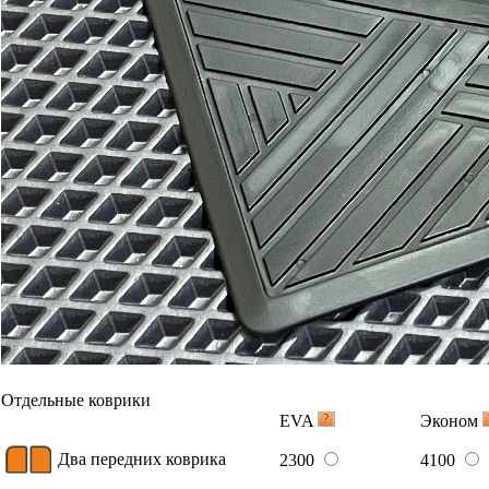
Отдельные коврики
EVA
Эконом
Два передних коврика
2300
4100