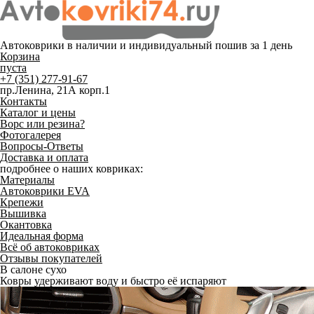
Автоковрики в наличии и
индивидуальный пошив
за 1 день
Корзина
пуста
+7 (351) 277-91-67
пр.Ленина, 21А корп.1
Контакты
Каталог и цены
Ворс или резина?
Фотогалерея
Вопросы-Ответы
Доставка и оплата
подробнее о наших ковриках:
Материалы
Автоковрики EVA
Крепежи
Вышивка
Окантовка
Идеальная форма
Всё об автоковриках
Отзывы покупателей
В салоне сухо
Ковры удерживают воду и быстро её испаряют