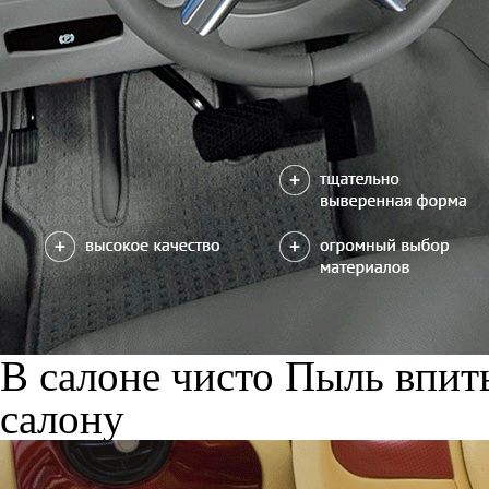
В салоне чисто
Пыль впиты
салону