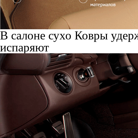
В салоне сухо
Ковры удерж
испаряют