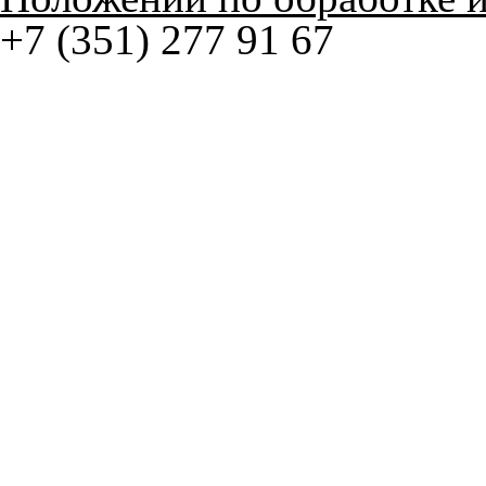
© ателье «Автоковрики 74»
корпус 1.
На нашем сайте в целях об
работоспособности собир
персональных данных, кот
браузером. Это, например, 
и т.д. Если Вы пользуетес
согласие на обработку эти
Положении по обработке 
+7 (351) 277 91 67