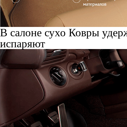
В салоне сухо
Ковры удерж
испаряют