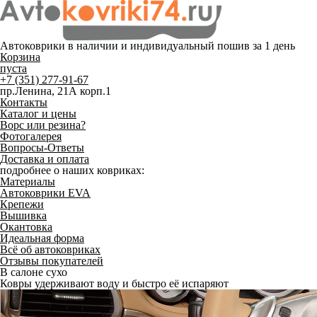
Автоковрики в наличии и
индивидуальный пошив
за 1 день
Корзина
пуста
+7 (351) 277-91-67
пр.Ленина, 21А корп.1
Контакты
Каталог и цены
Ворс или резина?
Фотогалерея
Вопросы-Ответы
Доставка и оплата
подробнее о наших ковриках:
Материалы
Автоковрики EVA
Крепежи
Вышивка
Окантовка
Идеальная форма
Всё об автоковриках
Отзывы покупателей
В салоне сухо
Ковры удерживают воду и быстро её испаряют