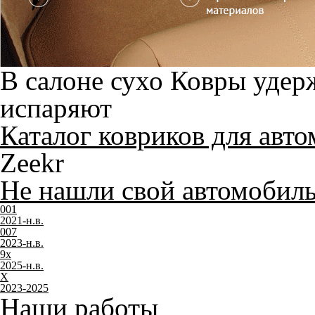
В салоне сухо
Ковры удерж
испаряют