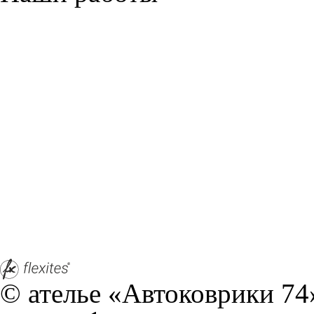
Служат до 10 лет
Только к
материалы
Каталог ковриков для авт
Zeekr
Не нашли свой автомобил
001
2021-н.в.
007