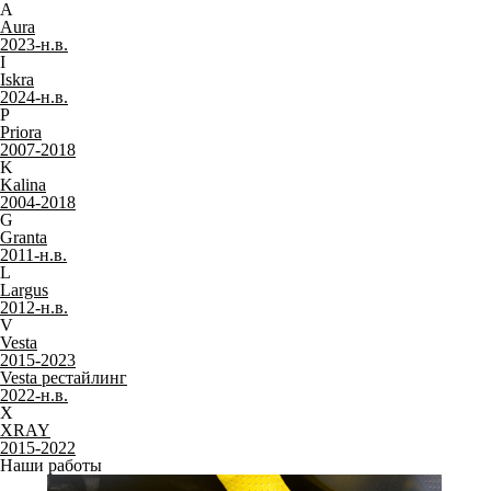
Только качественные российские материалы
Каталог ковриков для автомобилей
»
Lada (ВАЗ)
Lada (ВАЗ)
Не нашли свой автомобиль
?
Классика
2101, 2102, 2103, 2104, 2105, 2106, 2107
1970-2012
Самара
2108, 2109, 2113, 2114, 2115
1984-2013
Десятое семейство
2110, 2111, 2112
1995-2014
Надежда
2120 Надежда
1998-2006
Нива
2121 Legend
1977-н.в.
2121 Legend с ворсовым полом
2022-н.в.
2131
1993-н.в.
Niva Travel