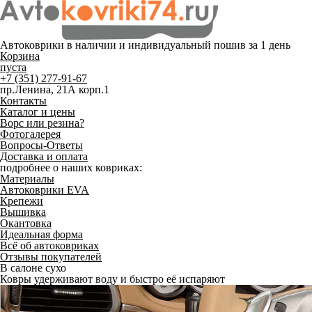
Автоковрики в наличии и
индивидуальный пошив
за 1 день
Корзина
пуста
+7 (351) 277-91-67
пр.Ленина, 21А корп.1
Контакты
Каталог и цены
Ворс или резина?
Фотогалерея
Вопросы-Ответы
Доставка и оплата
подробнее о наших ковриках:
Материалы
Автоковрики EVA
Крепежи
Вышивка
Окантовка
Идеальная форма
Всё об автоковриках
Отзывы покупателей
В салоне сухо
Ковры удерживают воду и быстро её испаряют