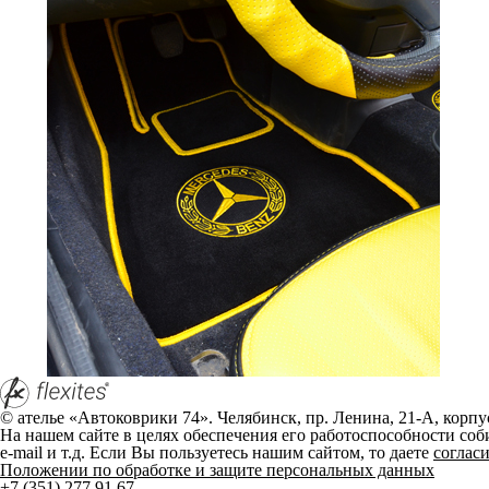
2020-н.в.
O
1111 Ока
1987-2008
A
Aura
2023-н.в.
I
Iskra
2024-н.в.
P
Priora
2007-2018
K
Kalina
2004-2018
G
Granta
2011-н.в.
L
Largus
2012-н.в.
V
Vesta
2015-2023
Vesta рестайлинг
2022-н.в.
X