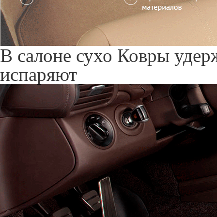
В салоне сухо
Ковры удерж
испаряют