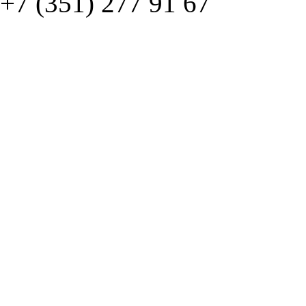
© ателье «Автоковрики 74»
корпус 1.
На нашем сайте в целях об
работоспособности собир
персональных данных, кот
браузером. Это, например, 
и т.д. Если Вы пользуетес
согласие на обработку эти
Положении по обработке 
+7 (351) 277 91 67